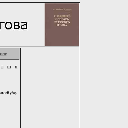
екте
Э
Ю
Я
оловной убор