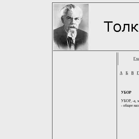
Гл
А
Б
В
УБОР
УБОР, -а, м
- общее на