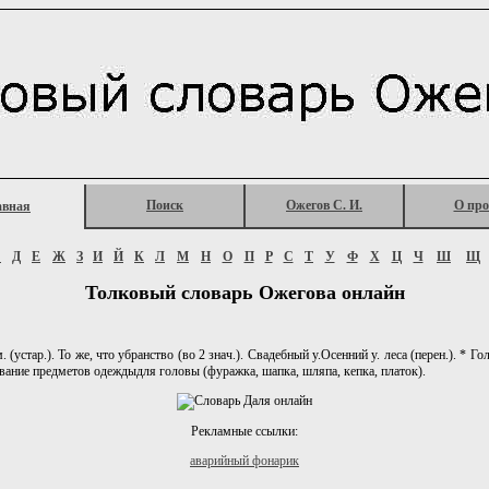
Поиск
Ожегов С. И.
О про
авная
Г
Д
Е
Ж
З
И
Й
К
Л
М
Н
О
П
Р
С
Т
У
Ф
Х
Ц
Ч
Ш
Щ
Толковый словарь Ожегова онлайн
. (устар.). То же, что убранство (во 2 знач.). Свадебный у.Осенний у. леса (перен.). * Г
звание предметов одеждыдля головы (фуражка, шапка, шляпа, кепка, платок).
Рекламные ссылки:
аварийный фонарик