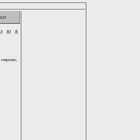
екте
Э
Ю
Я
 спиралью,