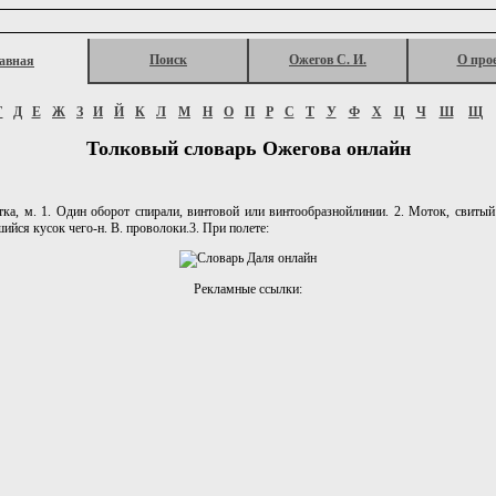
Поиск
Ожегов С. И.
О про
авная
Г
Д
Е
Ж
З
И
Й
К
Л
М
Н
О
П
Р
С
Т
У
Ф
Х
Ц
Ч
Ш
Щ
Толковый словарь Ожегова онлайн
ка, м. 1. Один оборот спирали, винтовой или винтообразнойлинии. 2. Моток, свитый
ийся кусок чего-н. В. проволоки.3. При полете:
Рекламные ссылки: