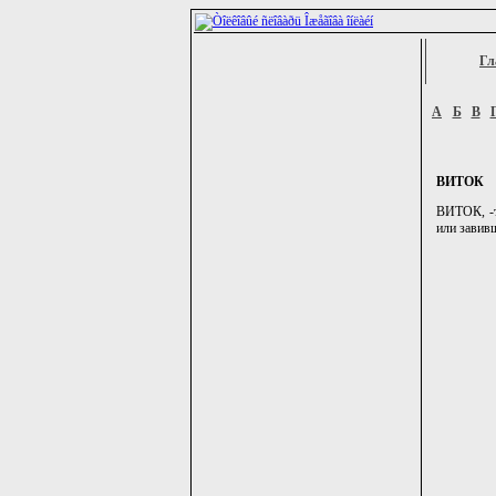
Гл
А
Б
В
ВИТОК
ВИТОК, -т
или завивш