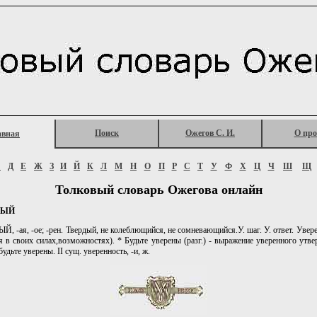
Поиск
Ожегов С. И.
О про
авная
Г
Д
Е
Ж
З
И
Й
К
Л
М
Н
О
П
Р
С
Т
У
Ф
Х
Ц
Ч
Ш
Щ
Толковый словарь Ожегова онлайн
НЫЙ
 -ая, -ое; -рен. Твердый, не колеблющийся, не сомневающийся.У. шаг. У. ответ. Уверен
я в своих силах,возможностях). * Будьте уверены (разг.) - выражение уверенного утв
будьте уверены. II сущ. уверенность, -и, ж.