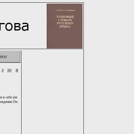
екте
Э
Ю
Я
 в себе (не
ерждения.Он