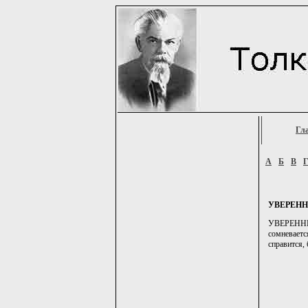
Гл
А
Б
В
УВЕРЕН
УВЕРЕННЫЙ,
сомневаетс
справится, 