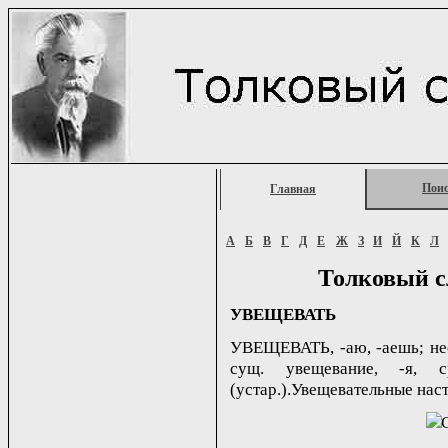
Пои
Главная
А
Б
В
Г
Д
Е
Ж
З
И
Й
К
Л
Толковый с
УВЕЩЕВАТЬ
УВЕЩЕВАТЬ, -аю, -аешь; несов
сущ. увещевание, -я, с
(устар.).Увещевательные наст