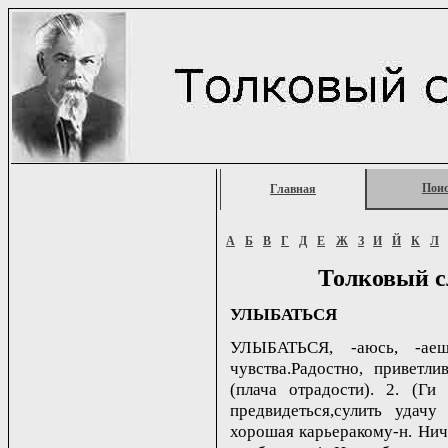
Пои
Главная
А
Б
В
Г
Д
Е
Ж
З
И
Й
К
Л
Толковый с
УЛЫБАТЬСЯ
УЛЫБАТЬСЯ, -аюсь, -аеш
чувства.Радостно, приветли
(плача отрадости). 2. (Ги 
предвидеться,сулить удачу
хорошая карьеракому-н. Нич