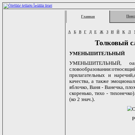
Поис
Главная
А
Б
В
Г
Д
Е
Ж
З
И
Й
К
Л
Толковый с
УМЕНЬШИТЕЛЬНЫЙ
УМЕНЬШИТЕЛЬНЫЙ, oа
словообразовании:относя
прилагательных и наречий
качества, а также эмоционал
яблочко, Ваня - Ванечка, пло
скоренько, тихо - тихонечко)
(ко 2 знач.).
Р