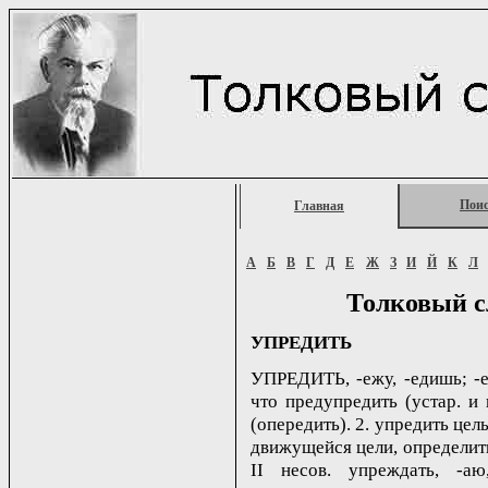
Пои
Главная
А
Б
В
Г
Д
Е
Ж
З
И
Й
К
Л
Толковый с
УПРЕДИТЬ
УПРЕДИТЬ, -ежу, -едишь; -ежд
что предупредить (устар. и п
(опередить). 2. упредить цел
движущейся цели, определит
II несов. упреждать, -а