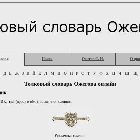
Поиск
Ожегов С. И.
О про
авная
Г
Д
Е
Ж
З
И
Й
К
Л
М
Н
О
П
Р
С
Т
У
Ф
Х
Ц
Ч
Ш
Щ
Толковый словарь Ожегова онлайн
НИК
 -г,м. (прост, и обл.). То же, что половник.
Рекламные ссылки: