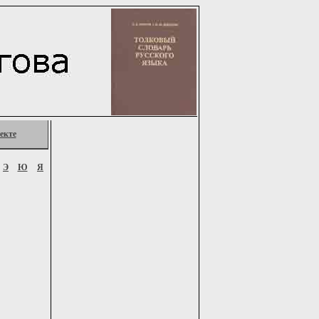
екте
Э
Ю
Я