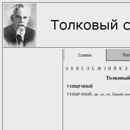
Пои
Главная
А
Б
В
Г
Д
Е
Ж
З
И
Й
К
Л
Толковый
УХИЩР ННЫЙ
УХИЩР ННЫЙ, -ая, -ое; -ен. Ловкий, изощ