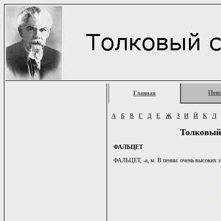
Пои
Главная
А
Б
В
Г
Д
Е
Ж
З
И
Й
К
Л
Толковый
ФАЛЬЦЕТ
ФАЛЬЦЕТ, -а, м. В пении: очень высоких з