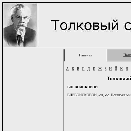
Пои
Главная
А
Б
В
Г
Д
Е
Ж
З
И
Й
К
Л
Толковый
ВНЕВОЙСКОВОЙ
ВНЕВОЙСКОВОЙ, -ая, -ое. Несвязанный с