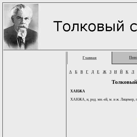
Пои
Главная
А
Б
В
Г
Д
Е
Ж
З
И
Й
К
Л
Толковый
ХАНЖА
ХАНЖА, и, род. мн.-ей, м. и ж. Лицемер