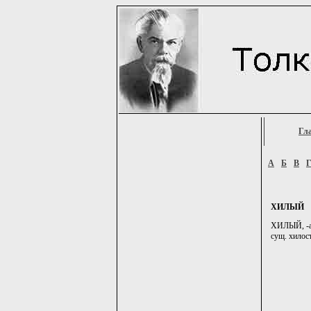
Гл
А
Б
В
ХИЛЫЙ
ХИЛЫЙ, -ая
сущ. хилост