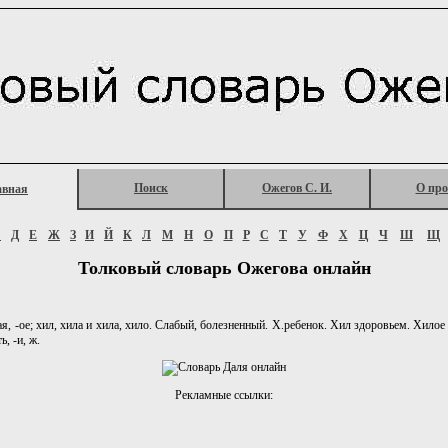
Поиск
Ожегов С. И.
О про
авная
Г
Д
Е
Ж
З
И
Й
К
Л
М
Н
О
П
Р
С
Т
У
Ф
Х
Ц
Ч
Ш
Щ
Толковый словарь Ожегова онлайн
, -ое; хил, хила и хила, хило. Слабый, болезненный. X.ребенок. Хил здоровьем. Хилое р
ь, -и, ж.
Рекламные ссылки: