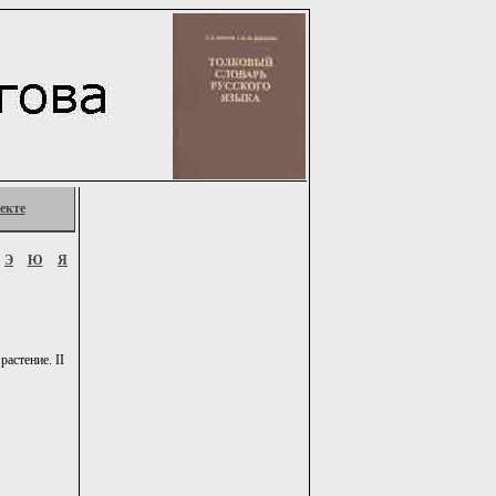
екте
Э
Ю
Я
астение. II