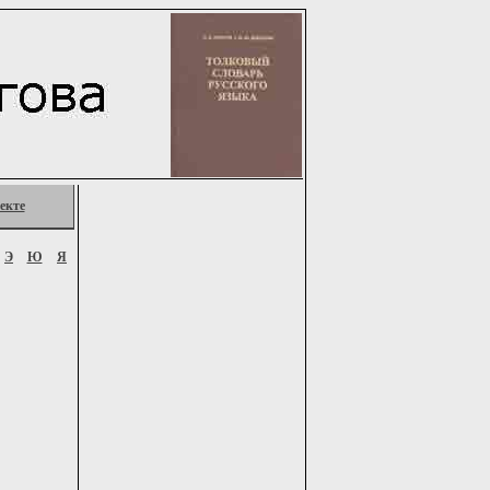
екте
Э
Ю
Я