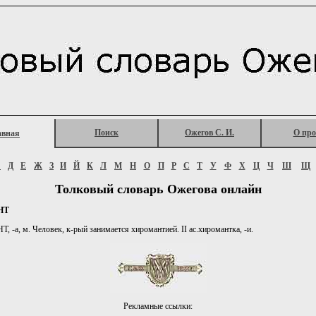
Поиск
Ожегов С. И.
О про
авная
Г
Д
Е
Ж
З
И
Й
К
Л
М
Н
О
П
Р
С
Т
У
Ф
Х
Ц
Ч
Ш
Щ
Толковый словарь Ожегова онлайн
НТ
-а, м. Человек, к-рый занимается хиромантией. II ас.хиромантка, -и.
Рекламные ссылки: