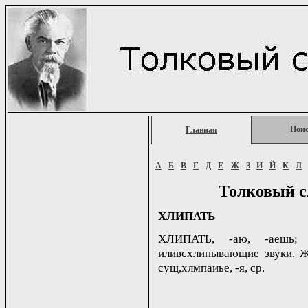
Пои
Главная
А
Б
В
Г
Д
Е
Ж
З
И
Й
К
Л
Толковый с
ХЛИПАТЬ
ХЛИПАТЬ, -аю, -аешь; н
иливсхлипывающие звуки. Жал
сущ,хлмпаиье, -я, ср.