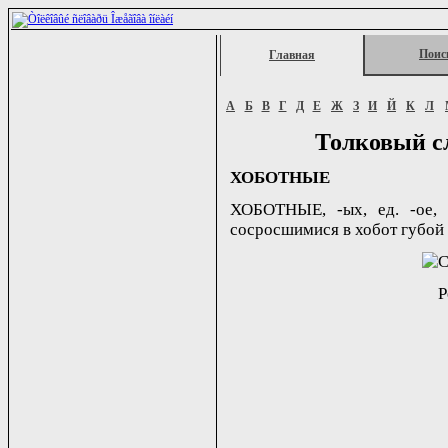
Поис
Главная
А
Б
В
Г
Д
Е
Ж
З
И
Й
К
Л
Толковый с
ХОБОТНЫЕ
ХОБОТНЫЕ, -ых, ед. -ое, 
сосросшимися в хобот губой 
Р