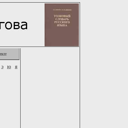
екте
Э
Ю
Я