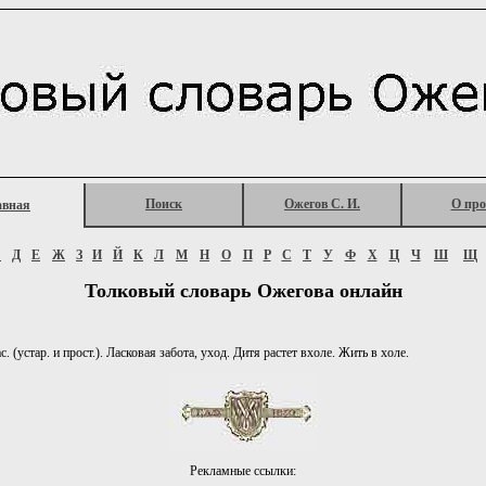
Поиск
Ожегов С. И.
О про
авная
Г
Д
Е
Ж
З
И
Й
К
Л
М
Н
О
П
Р
С
Т
У
Ф
Х
Ц
Ч
Ш
Щ
Толковый словарь Ожегова онлайн
с. (устар. и прост.). Ласковая забота, уход. Дитя растет вхоле. Жить в холе.
Рекламные ссылки: