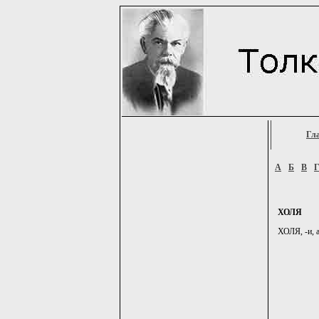
Гл
А
Б
В
ХОЛЯ
ХОЛЯ, -и, а