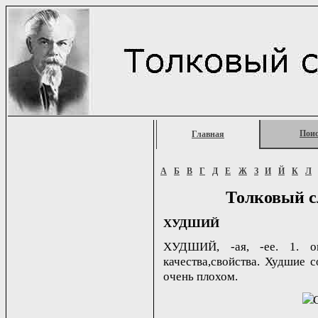
Пои
Главная
А
Б
В
Г
Д
Е
Ж
З
И
Й
К
Л
Толковый с
ХУДШИЙ
ХУДШИЙ, -ая, -ее. 1. о
качества,свойства. Худшие с
очень плохом.