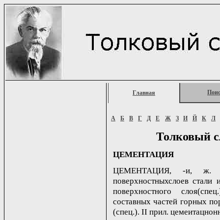
Пои
Главная
А
Б
В
Г
Д
Е
Ж
З
И
Й
К
Л
Толковый с
ЦЕМЕНТАЦИЯ
ЦЕМЕНТАЦИЯ, -и, ж. 1
поверхностныхслоев стали 
поверхностного слоя(спе
составных частей горных п
(спец.). II прил. цемеитацнонн