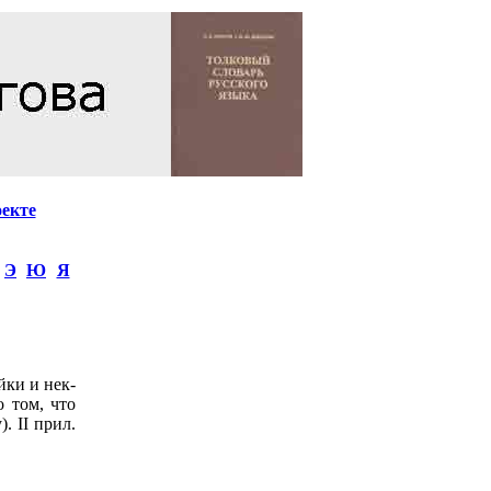
оекте
Э
Ю
Я
йки и нек-
 том, что
. II прил.