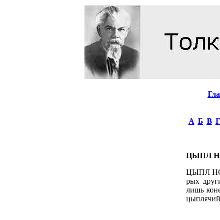
Гл
А
Б
В
ЦЫПЛ Н
ЦЫПЛ НОК,
рых друг
лишь коне
цыплячий,