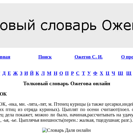
авная
Поиск
Ожегов С. И.
О пр
Г
Д
Е
Ж
З
И
Й
К
Л
М
Н
О
П
Р
С
Т
У
Ф
Х
Ц
Ч
Ш
Щ
Толковый словарь Ожегова онлайн
ОК
 -нка, мн. -лята,-лят, м. Птенец курицы (а также цесарки,инде
их птиц из отряда куриных). Цыплят по осени считают(поел. о
ц дела покажет, можно ли было, начиная,рассчитывать на удачу)
 -ья, -ье. Цыплячья внешность(перен.: жалкая, тщедушная; разг.).