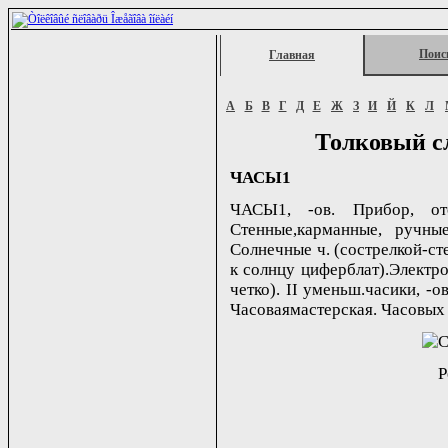
Поис
Главная
А
Б
В
Г
Д
Е
Ж
З
И
Й
К
Л
Толковый с
ЧАСЫ1
ЧАСЫ1, -ов. Прибор, от
Стенные,карманные, ручны
Солнечные ч. (сострелкой-с
к солнцу циферблат).Электрон
четко). II уменьш.часики, -ов
Часоваямастерская. Часовых 
Р