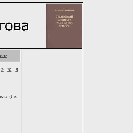
екте
Э
Ю
Я
сти. (I ж.