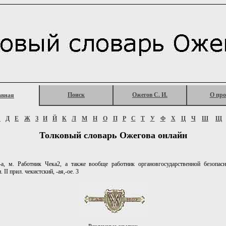
Поиск
Ожегов С. И.
О про
авная
Г
Д
Е
Ж
З
И
Й
К
Л
М
Н
О
П
Р
С
Т
У
Ф
Х
Ц
Ч
Ш
Щ
Толковый словарь Ожегова онлайн
а, м. Работник Чека2, а также вообще работник органовгосударственной безопасно
. II прил. чекистский, -ая,-ое. 3