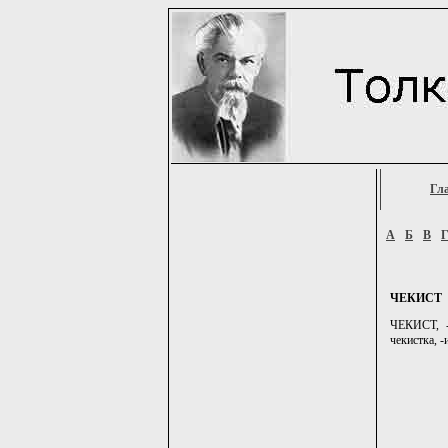
Гл
А
Б
В
ЧЕКИСТ
ЧЕКИСТ, -
чекистка, -и