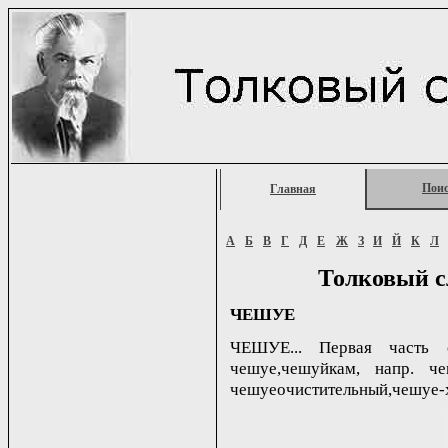
Пои
Главная
А
Б
В
Г
Д
Е
Ж
З
И
Й
К
Л
Толковый с
ЧЕШУЕ
ЧЕШУЕ... Первая часть 
чешуе,чешуйкам, напр. ч
чешуеочистительный,чешуе-