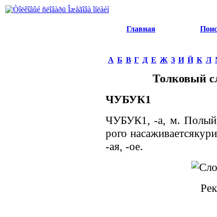
Главная
Пои
А
Б
В
Г
Д
Е
Ж
З
И
Й
К
Л
Толковый с
ЧУБУК1
ЧУБУК1, -а, м. Полый 
рого насаживаетсякури
-ая, -ое.
Рек