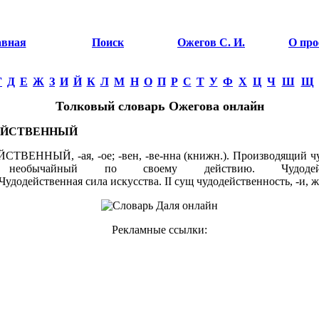
авная
Поиск
Ожегов С. И.
О про
Г
Д
Е
Ж
З
И
Й
К
Л
М
Н
О
П
Р
С
Т
У
Ф
Х
Ц
Ч
Ш
Щ
Толковый словарь Ожегова онлайн
ЕЙСТВЕННЫЙ
ТВЕННЫЙ, -ая, -ое; -вен, -ве-нна (книжн.). Производящий чу
, необычайный по своему действию. Чудодейс
Чудодейственная сила искусства. II сущ чудодейственность, -и, ж
Рекламные ссылки: