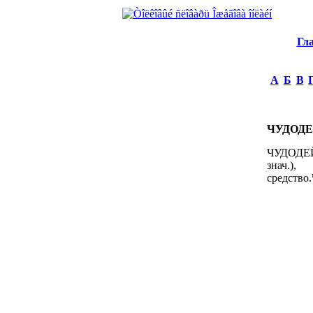
Гл
А
Б
В
ЧУДОД
ЧУДОДЕЙС
знач.)
средство.