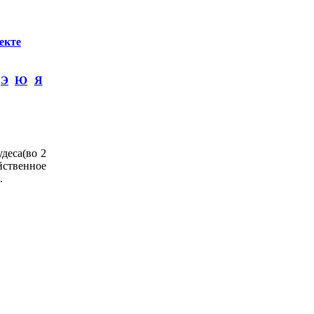
екте
Э
Ю
Я
деса(во 2
твенное
.