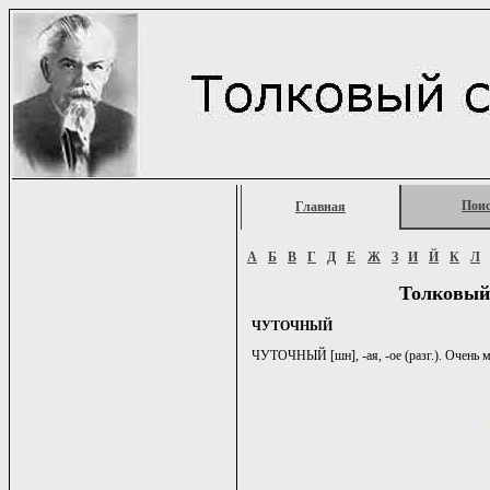
Пои
Главная
А
Б
В
Г
Д
Е
Ж
З
И
Й
К
Л
Толковый
ЧУТОЧНЫЙ
ЧУТОЧНЫЙ [шн], -ая, -ое (разг.). Очень м