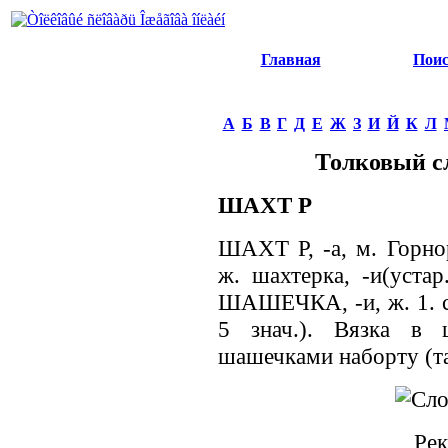
Главная
Пои
А
Б
В
Г
Д
Е
Ж
З
И
Й
К
Л
Толковый с
ШАХТ Р
ШАХТ Р, -а, м. Горно
ж. шахтерка, -и(устар
ШАШЕЧКА, -и, ж. 1. с
5 знач.). Вязка в
шашечками наборту (та
Рек