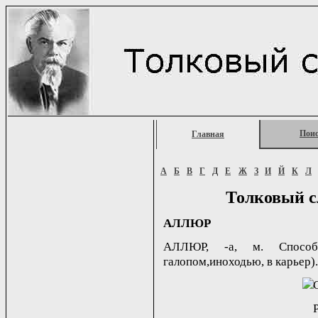
Пои
Главная
А
Б
В
Г
Д
Е
Ж
З
И
Й
К
Л
Толковый с
АЛЛЮР
АЛЛЮР, -а, м. Способ
галопом,иноходью, в карьер). 