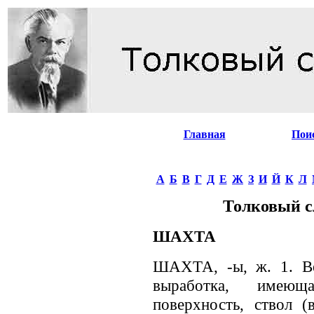
Главная
Пои
А
Б
В
Г
Д
Е
Ж
З
И
Й
К
Л
Толковый с
ШАХТА
ШАХТА, -ы, ж. 1. Ве
выработка, имеющ
поверхность, ствол (