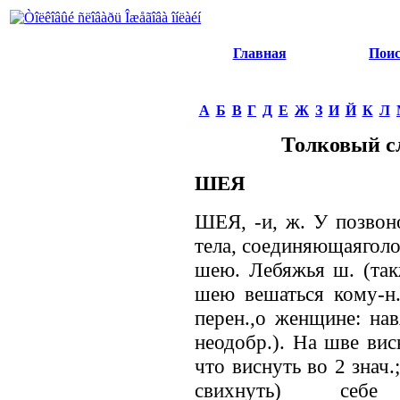
Главная
Пои
А
Б
В
Г
Д
Е
Ж
З
И
Й
К
Л
Толковый с
ШЕЯ
ШЕЯ, -и, ж. У позвон
тела, соединяющаяголо
шею. Лебяжья ш. (такж
шею вешаться кому-н.
перен.,о женщине: нав
неодобр.). На шве висн
что виснуть во 2 знач.;
свихнуть) себ