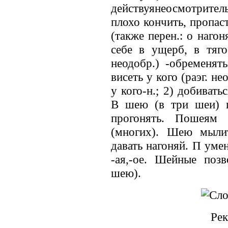
действуянеосмотрител
плохо кончить, пропаст
(также перен.: о нагон
себе в ущерб, в тяго
неодобр.) -обременят
висеть у кого (раэг. не
у кого-н.; 2) добивать
В шею (в три шеи) гн
прогонять. Пошеям б
(многих). Шею мылит
давать нагоняй. П умен
-ая,-ое. Шейные поз
шею).
Рек