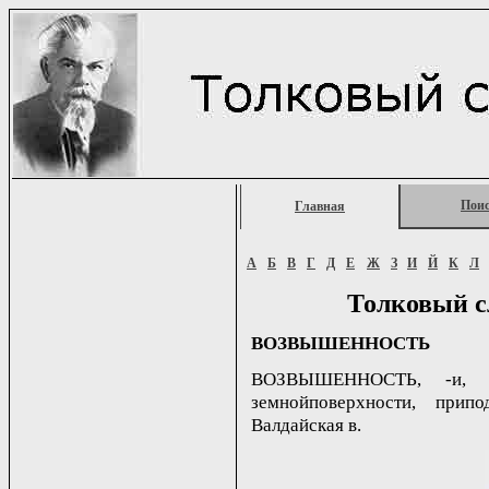
Пои
Главная
А
Б
В
Г
Д
Е
Ж
З
И
Й
К
Л
Толковый с
ВОЗВЫШЕННОСТЬ
ВОЗВЫШЕННОСТЬ, -и, ж
земнойповерхности, прип
Валдайская в.