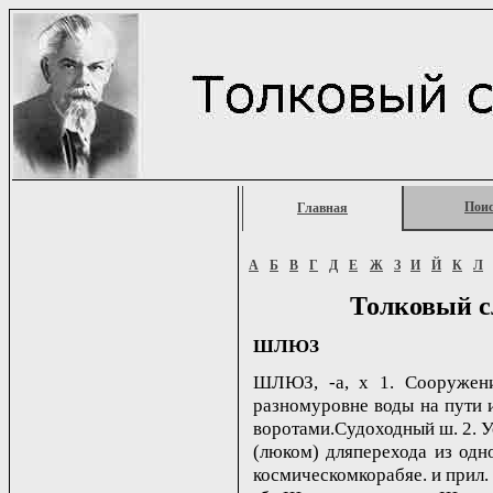
Пои
Главная
А
Б
В
Г
Д
Е
Ж
З
И
Й
К
Л
Толковый с
ШЛЮЗ
ШЛЮЗ, -а, х 1. Сооружени
разномуровне воды на пути и
воротами.Судоходный ш. 2. 
(люком) дляперехода из одн
космическомкорабяе. и прил. 