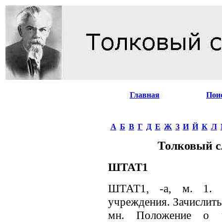
Главная
Пои
А
Б
В
Г
Д
Е
Ж
З
И
Й
К
Л
Толковый с
ШТАТ1
ШТАТ1, -а, м. 1. П
учреждения. Зачислить
мн. Положение о ч