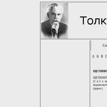
Гл
А
Б
В
ЩЕТИНИ
ЩЕТИНИТЬСЯ
(1 и 2 л. 
недовольст
(дерен.).