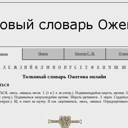
Поиск
Ожегов С. И.
О про
авная
Г
Д
Е
Ж
З
И
Й
К
Л
М
Н
О
П
Р
С
Т
У
Ф
Х
Ц
Ч
Ш
Щ
Толковый словарь Ожегова онлайн
ТЬСЯ
, -нюсь, -нишься; несов. 1. (1 и 2 л. не употр.). Подниматьдыбом шерсть, щетину. Зл
не употр.). Подниматься кверхуподобно щетине. Шерсть щетинится. 3. перен. Сердитьс
во(разг.). Щ. в ответ на шутку. II сов. ощетиниться, -нюсь, -нишься. Отрядощетини