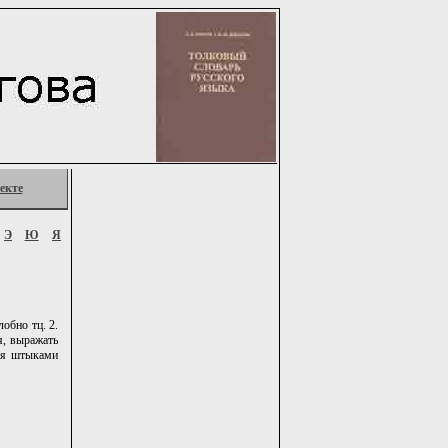
екте
Э
Ю
Я
обно тц. 2.
я, выражать
лся штыками