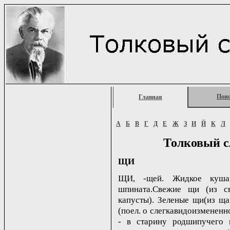
Пои
Главная
А
Б
В
Г
Д
Е
Ж
З
И
Й
К
Л
Толковый с
ЩИ
ЩИ, -щей. Жидкое кушан
шпината.Свежие щи (из с
капусты). Зеленые щи(из ща
(поел. о слегкавидоизмененн
- в старину родшипучего 