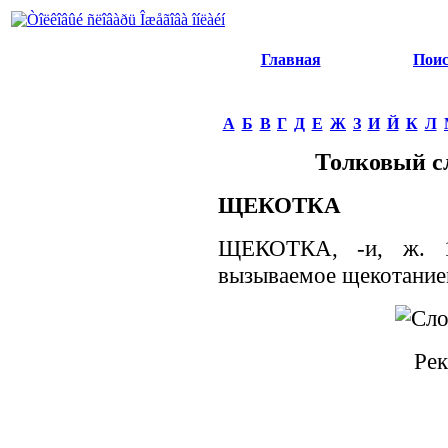
Главная
Пои
А
Б
В
Г
Д
Е
Ж
З
И
Й
К
Л
Толковый с
ЩЕКОТКА
ЩЕКОТКА, -и, ж. 1
вызываемое щекотание
Рек