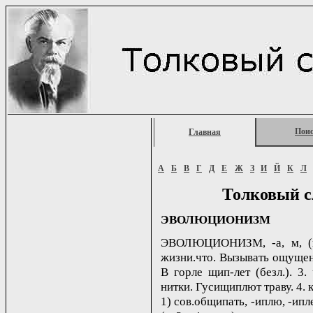
Пои
Главная
А
Б
В
Г
Д
Е
Ж
З
И
Й
К
Л
Толковый с
ЭВОЛЮЦИОНИЗМ
ЭВОЛЮЦИОНИЗМ, -а, м, (к
жизни.что. Вызывать ощущен
В горле щип-лет (безл.). 3.
нитки. Гусищиплют траву. 4. 
1) сов.общипать, -иплю, -ипле