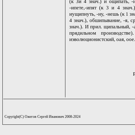
(к 3и 4 знач.) и ощипать, -
-ипете,-ипят (к 3 и 4 знач.
иущипнуть, -ну, -нешь (к 1 зна
4 знач.), обшипывание, -я, ср
знач.). И прил. щипальный, -
прядильном производстве)
иэволюционистский, oая, oое
Copyright(C) Ожегов Сергей Иванович 2008-2024