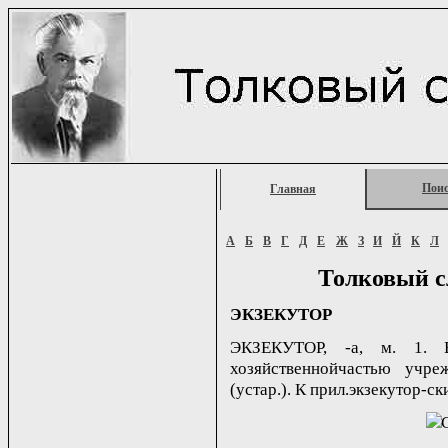
Пои
Главная
А
Б
В
Г
Д
Е
Ж
З
И
Й
К
Л
Толковый с
ЭКЗЕКУТОР
ЭКЗЕКУТОР, -а, м. 1. В
хозяйственнойчастью учре
(устар.). К прил.экзекутор-ски