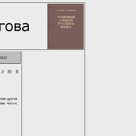
екте
Э
Ю
Я
ение других
ние чего-н.