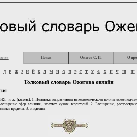
Поиск
Ожегов С. И.
О про
авная
Г
Д
Е
Ж
З
И
Й
К
Л
М
Н
О
П
Р
С
Т
У
Ф
Х
Ц
Ч
Ш
Щ
Толковый словарь Ожегова онлайн
СИЯ
 -и, ж, (книжн.). 1. Политика, направленная на экономическоеи политическое подчин
расширение сфер влияния, назахват чужих территорий. 2. Расширение, распростране
альные пределы. Э. эпидемии.