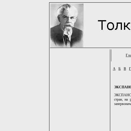
Гл
А
Б
В
ЭКСПАН
ЭКСПАНСИЯ,
стран, на 
запервонач