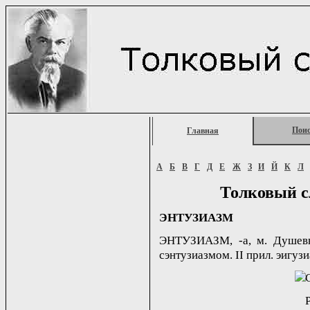
Пои
Главная
А
Б
В
Г
Д
Е
Ж
З
И
Й
К
Л
Толковый с
ЭНТУЗИАЗМ
ЭНТУЗИАЗМ, -а, м. Душевны
сэнтузиазмом. II прил. эигузиа