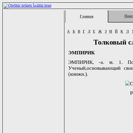
Поис
Главная
А
Б
В
Г
Д
Е
Ж
З
И
Й
К
Л
Толковый с
ЭМПИРИК
ЭМПИРИК, -а. м. 1. Пос
Ученый,основывающий свои
(книжн.).
Р