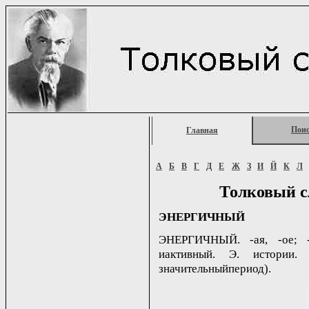
Пои
Главная
А
Б
В
Г
Д
Е
Ж
З
И
Й
К
Л
Толковый с
ЭНЕРГИЧНЫЙ
ЭНЕРГИЧНЫЙ. -ая, -ое; -
иактивный. Э. истории.
значительныйпериод).