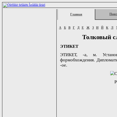
Поис
Главная
А
Б
В
Г
Д
Е
Ж
З
И
Й
К
Л
Толковый с
ЭТИКЕТ
ЭТИКЕТ, -а, м. Установ
формобхождения. Дипломатиче
-ое.
Р