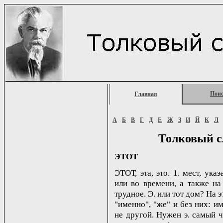
Пои
Главная
А
Б
В
Г
Д
Е
Ж
З
И
Й
К
Л
Толковый с
ЭТОТ
ЭТОТ, эта, это. 1. мест, ука
или во времени, а также на 
трудное. Э. или тот дом? На э
"именно", "же" и без них: и
не другой. Нужен э. самый ч