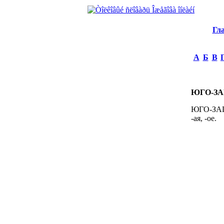
Гл
А
Б
В
ЮГО-З
ЮГО-ЗАПА
-ая, -ое.