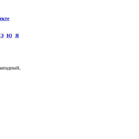
екте
Э
Ю
Я
западный,