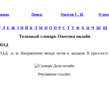
авная
Поиск
Ожегов С. И.
О про
Г
Д
Е
Ж
З
И
Й
К
Л
М
Н
О
П
Р
С
Т
У
Ф
Х
Ц
Ч
Ш
Щ
Толковый словарь Ожегова онлайн
АПАД
Д, -а, м. Направление между югом и западом. II прил.юго-
Рекламные ссылки: