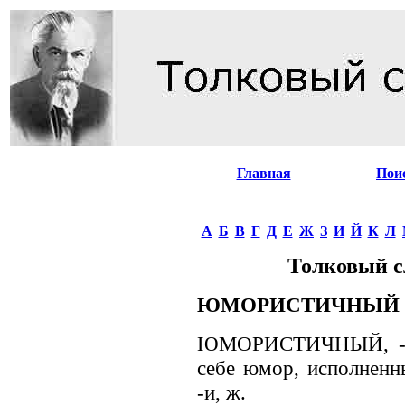
Главная
Пои
А
Б
В
Г
Д
Е
Ж
З
И
Й
К
Л
Толковый с
ЮМОРИСТИЧНЫЙ
ЮМОРИСТИЧНЫЙ, -ая,
себе юмор, исполненн
-и, ж.