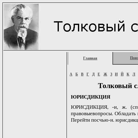
Пои
Главная
А
Б
В
Г
Д
Е
Ж
З
И
Й
К
Л
Толковый с
ЮРИСДИКЦИЯ
ЮРИСДИКЦИЯ, -и, ж. (спе
правовыевопросы. Обладать 
Перейти посчью-н. юрисдик