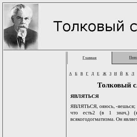
Пои
Главная
А
Б
В
Г
Д
Е
Ж
З
И
Й
К
Л
Толковый с
ЯВЛЯТЬСЯ
ЯВЛЯТЬСЯ, oяюсь, -яешься; не
что есть2 (в 1 знач,) (
всякогодогматизма. Он являе