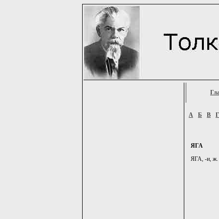
Гл
А
Б
В
ЯГА
ЯГА, -и, ж.