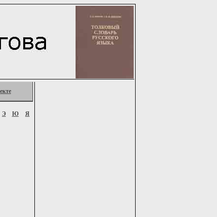
екте
Э
Ю
Я