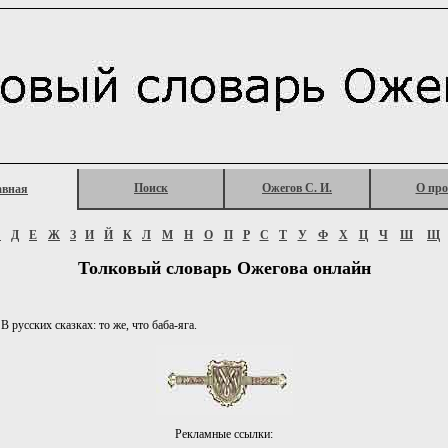
Поиск
Ожегов С. И.
О про
авная
Г
Д
Е
Ж
З
И
Й
К
Л
М
Н
О
П
Р
С
Т
У
Ф
Х
Ц
Ч
Ш
Щ
Толковый словарь Ожегова онлайн
 В русских сказках: то же, что баба-яга.
Рекламные ссылки: