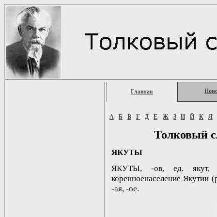
Пои
Главная
А
Б
В
Г
Д
Е
Ж
З
И
Й
К
Л
Толковый с
ЯКУТЫ
ЯКУТЫ, -ов, ед. якут, 
коренноенаселение Якутии (ре
-ая, -ое.